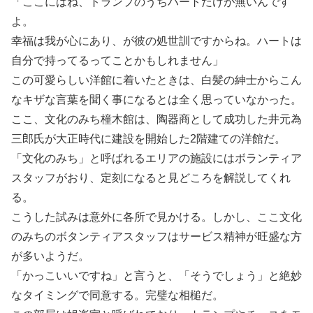
「ここにはね、トランプのうちハートだけが無いんです
よ。
幸福は我が心にあり、が彼の処世訓ですからね。ハートは
自分で持ってるってことかもしれません」
この可愛らしい洋館に着いたときは、白髪の紳士からこん
なキザな言葉を聞く事になるとは全く思っていなかった。
ここ、文化のみち橦木館は、陶器商として成功した井元為
三郎氏が大正時代に建設を開始した2階建ての洋館だ。
「文化のみち」と呼ばれるエリアの施設にはボランティア
スタッフがおり、定刻になると見どころを解説してくれ
る。
こうした試みは意外に各所で見かける。しかし、ここ文化
のみちのボタンティアスタッフはサービス精神が旺盛な方
が多いようだ。
「かっこいいですね」と言うと、「そうでしょう」と絶妙
なタイミングで同意する。完璧な相槌だ。