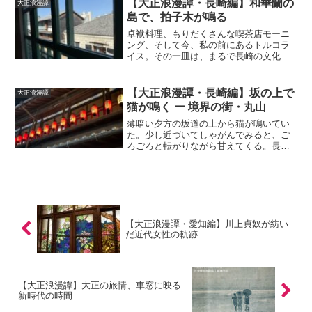
【大正浪漫譚・長崎編】和華蘭の
大正浪漫譚
だけは小さな同窓会のよう...
島で、拍子木が鳴る
卓袱料理、もりだくさんな喫茶店モーニ
ング、そして今、私の前にあるトルコラ
イス。その一皿は、まるで長崎の文化を
食べているかのようだ。「美味しいけ
ど、食べきれるかな…」「その時は俺に
任せろ」夫と2人で出島に来た私は、お洒
【大正浪漫譚・長崎編】坂の上で
大正浪漫譚
落な緑色の洋館、長崎内外...
猫が鳴く ー 境界の街・丸山
薄暗い夕方の坂道の上から猫が鳴いてい
た。少し近づいてしゃがんでみると、ご
ろごろと転がりながら甘えてくる。長崎
の猫は随分愛想が良い。「人に慣れてる
ねえ」「腹たっぷたぷだもんな。近所の
人から飯貰ってるんやろな」重厚な洋風
建築の交番の建つ丸山町は...
【大正浪漫譚・愛知編】川上貞奴が紡い
だ近代女性の軌跡
【大正浪漫譚】大正の旅情、車窓に映る
新時代の時間