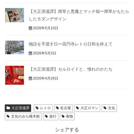
【大正浪漫譚】煙草と悪魔とマッチ箱ー煙草がもたら
したモダンデザイン
2026年5月10日
物語を手渡す日ー高円寺レトロ日和を終えて
2026年5月3日
【大正浪漫譚】セルロイドと、憧れのかたち
2026年4月26日
大正浪漫譚
レトロ
名古屋
大正ロマン
文化
文化のみち橦木館
旅行
着物
シェアする