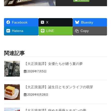
Facebook
X
Bluesky
Hatena
LINE
Copy
関連記事
【大正浪漫譚】女優たちが纏う夏の夢
2026年7月5日
【大正浪漫譚】誕生日とモダンライフの萌芽
2026年6月28日
【大正浪漫譚】病める薔薇とモダンの夢