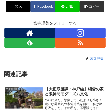
X
Facebook
LINE
コピー
宮寺理美をフォローする
宮寺理美
関連記事
【大正浪漫譚・神戸編】細雪の家
大正浪漫譚
と阪神間モダニズム文化
ついに来た。想像していたよりも小さく
素朴な雰囲気の木造建築を前に、私は深
呼吸をした。その私を、不思議そうに夫