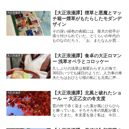
が眺めていたが、気にする余裕は無い。
早く入って中を見たいが、外観ももっと
見たい。逸る気持ちで足がもぞもぞす
【大正浪漫譚】煙草と悪魔とマッ
大正浪漫譚
る。木製の門戸のすぐそばに...
チ箱ー煙草がもたらしたモダンデ
ザイン
その深い緑色の表紙には、柴犬の切手が
張り付けられていた。どくらいの年代の
ものなのだろう。「お、またなんか買っ
て来たんか」座って緑の表紙を眺めてい
た私の上から、夫がのぞき込んできた。
「うん、コレクション帳だよ。めっちゃ
【大正浪漫譚】食卓の大正ロマン
大正浪漫譚
丁寧に保存してある」昨日...
ー 浅草オペラとコロッケー
久しぶりの浅草は相変わらず人の海で、
365日いつでも縁日のようだ。人力車の車
夫たちはおひとり様の私にも元気に声を
掛けてくるが、その爽やかな笑顔をすり
抜け、私は浅草文化観光センターへ向か
った。今日のお目当ては、東京メトロ24
【大正浪漫譚】北風と破れたショ
大正浪漫譚
時間券。東京メトロ...
ール ー 大正乙女の冬支度
窓の外で赤く染まった葉が風にひらひら
と舞っている。そろそろ冬の気配が濃く
なってきた。冬支度を急ぐ私は、今日は
手持ちのショールを陰干しすることにし
た。衣装ケースの蓋を開けると、冬の装
いと約一年ぶりの再会。毎年、この瞬間