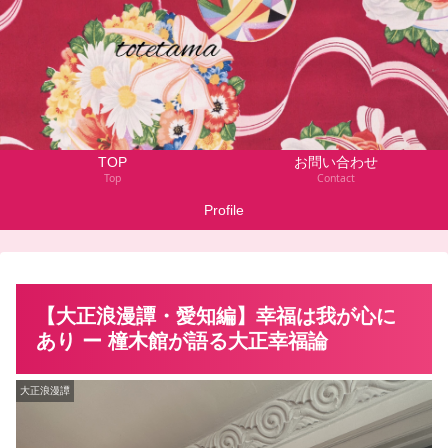
TOP
お問い合わせ
Top
Contact
Profile
【大正浪漫譚・愛知編】幸福は我が心に
あり ー 橦木館が語る大正幸福論
大正浪漫譚