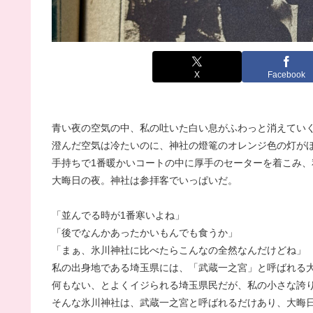
X
Facebook
青い夜の空気の中、私の吐いた白い息がふわっと消えてい
澄んだ空気は冷たいのに、神社の燈篭のオレンジ色の灯が
手持ちで1番暖かいコートの中に厚手のセーターを着こみ
大晦日の夜。神社は参拝客でいっぱいだ。
「並んでる時が1番寒いよね」
「後でなんかあったかいもんでも食うか」
「まぁ、氷川神社に比べたらこんなの全然なんだけどね」
私の出身地である埼玉県には、「武蔵一之宮」と呼ばれる
何もない、とよくイジられる埼玉県民だが、私の小さな誇
そんな氷川神社は、武蔵一之宮と呼ばれるだけあり、大晦