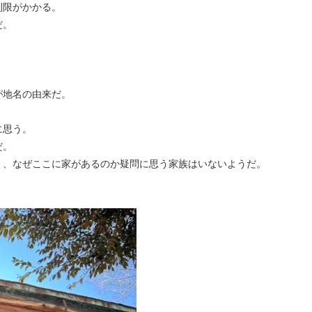
制限がかかる。
だ。
が地名の由来だ。
に思う。
だ。
く、なぜここに家があるのか疑問に思う家族はいないようだ。