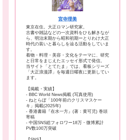
宮寺理美
東京在住。大正ロマン研究家。
古書や雑誌などの一次資料をひも解きなが
ら、明治末期から昭和初期ーとりわけ大正
時代の装いと暮らしを辿る活動をしていま
す。
着物・料理・美容・文化をテーマに、研究
と日常をまじえたエッセイ形式で発信。
当サイト「とてたま」では、看板シリーズ
「大正浪漫譚」を毎週日曜夜に更新してい
ます。
【掲載・実績】
- BBC World News掲載 (写真使用)
- ねとらぼ「100年前のクリスマスケー
キ」掲載(2025年)
- 香港書籍『在水一方』(著：黄可児) 巻頭
寄稿
- 中国SNS総フォロワー18万・微博累計
PV数100万突破
【SNS】