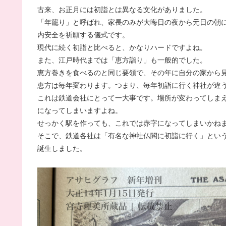
古来、お正月には初詣とは異なる文化がありました。
「年籠り」と呼ばれ、家長のみが大晦日の夜から元日の朝
内安全を祈願する儀式です。
現代に続く初詣と比べると、かなりハードですよね。
また、江戸時代までは「恵方詣り」も一般的でした。
恵方巻きを食べるのと同じ要領で、その年に自分の家から
恵方は毎年変わります。つまり、毎年初詣に行く神社が違
これは鉄道会社にとって一大事です。場所が変わってしま
になってしまいますよね。
せっかく駅を作っても、これでは赤字になってしまいかね
そこで、鉄道各社は「有名な神社仏閣に初詣に行く」という
誕生しました。