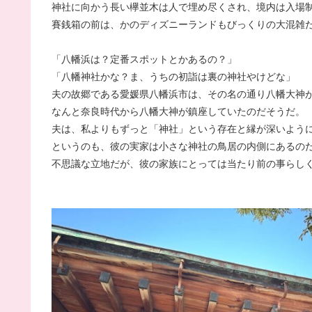
神社に向かう長い欅並木は人で埋め尽くされ、境内は入場
賽銭箱の前は、かのディズニーランドもびっくりの大混雑
「八幡浜は？定番スポットとかあるの？」
「八幡神社かな？ま、うちの初詣は裏の神社やけどな」
夫の故郷である愛媛県八幡浜市は、その名の通り八幡大神
なんと奈良時代から八幡大神が鎮座していたのだそうだ。
夫は、私よりもずっと「神社」という存在と縁が深いよう
というのも、彼の実家は小さな神社の鳥居の内側にあるの
不思議な立地だが、彼の家族にとっては当たり前の事らし