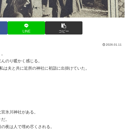
LINE
コピー
2026.01.11
く。
ほんのり暖かく感じる。
、私は夫と共に近所の神社に初詣に出掛けていた。
大宮氷川神社がある。
りだ。
日の夜は人で埋め尽くされる。