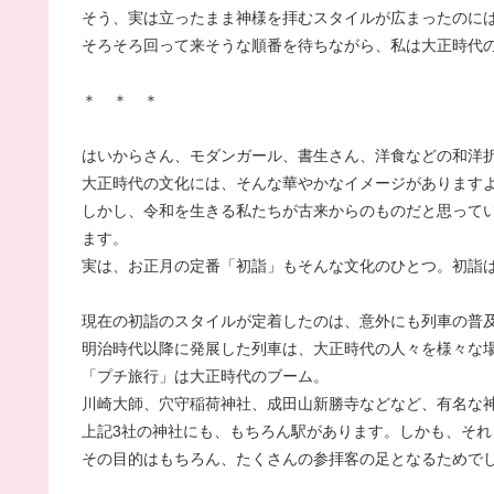
そう、実は立ったまま神様を拝むスタイルが広まったのに
そろそろ回って来そうな順番を待ちながら、私は大正時代
＊ ＊ ＊
はいからさん、モダンガール、書生さん、洋食などの和洋
大正時代の文化には、そんな華やかなイメージがあります
しかし、令和を生きる私たちが古来からのものだと思って
ます。
実は、お正月の定番「初詣」もそんな文化のひとつ。初詣
現在の初詣のスタイルが定着したのは、意外にも列車の普
明治時代以降に発展した列車は、大正時代の人々を様々な
「プチ旅行」は大正時代のブーム。
川崎大師、穴守稲荷神社、成田山新勝寺などなど、有名な
上記3社の神社にも、もちろん駅があります。しかも、そ
その目的はもちろん、たくさんの参拝客の足となるためで