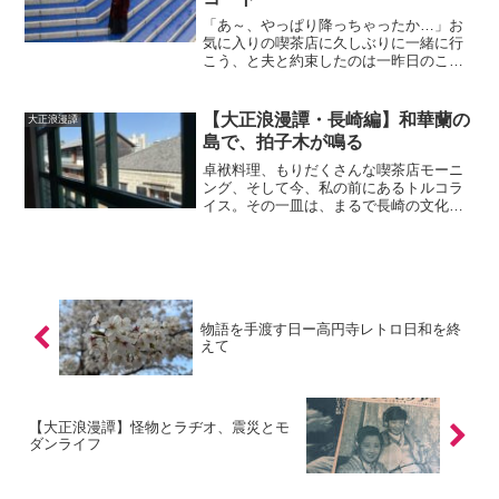
「あ～、やっぱり降っちゃったか…」お
気に入りの喫茶店に久しぶりに一緒に行
こう、と夫と約束したのは一昨日のこ
と。その時に天気予報を確認しなかった
私の手落ちだ。外ではしとしとと小雨が
降っていた。気温もかなり低い。「あつ
【大正浪漫譚・長崎編】和華蘭の
大正浪漫譚
あつコーヒーがうまいやん。...
島で、拍子木が鳴る
卓袱料理、もりだくさんな喫茶店モーニ
ング、そして今、私の前にあるトルコラ
イス。その一皿は、まるで長崎の文化を
食べているかのようだ。「美味しいけ
ど、食べきれるかな…」「その時は俺に
任せろ」夫と2人で出島に来た私は、お洒
落な緑色の洋館、長崎内外...
物語を手渡す日ー高円寺レトロ日和を終
えて
【大正浪漫譚】怪物とラヂオ、震災とモ
ダンライフ