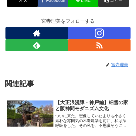
X
Facebook
LINE
コピー
宮寺理美をフォローする
宮寺理美
関連記事
【大正浪漫譚・神戸編】細雪の家
大正浪漫譚
と阪神間モダニズム文化
ついに来た。想像していたよりも小さく
素朴な雰囲気の木造建築を前に、私は深
呼吸をした。その私を、不思議そうに夫
が眺めていたが、気にする余裕は無い。
早く入って中を見たいが、外観ももっと