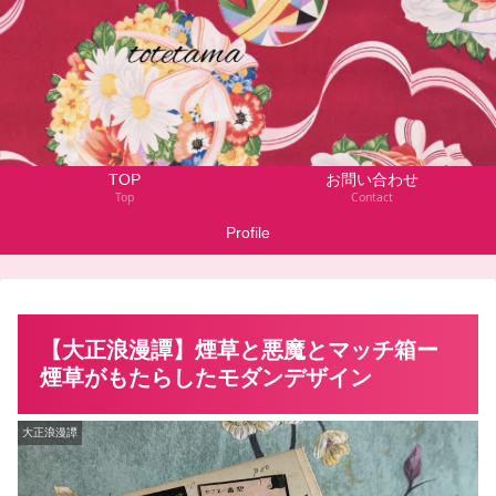
TOP
お問い合わせ
Top
Contact
Profile
【大正浪漫譚】煙草と悪魔とマッチ箱ー
煙草がもたらしたモダンデザイン
大正浪漫譚