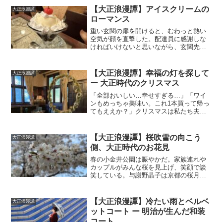
見たい。逸る気持ちで足がもぞもぞす
【大正浪漫譚】アイスクリームの
大正浪漫譚
る。木製の門戸のすぐそばに...
ローマンス
重い玄関の扉を開けると、むわっと熱い
空気が顔を直撃した。配達員に感謝しな
ければいけないと思いながら、玄関先に
置かれた小さめの段ボールを回収する。
もう9月だと言うのに、まだまだ外に出る
気にならない気温だ。届いたのは、私が
【大正浪漫譚】幸福の灯を探して
大正浪漫譚
通販サイトで注文したア...
ー 大正時代のクリスマス
「全部おいしい…幸せすぎる…」「ワイ
ンもめっちゃ美味い。これ1本買って帰っ
てもええか？」クリスマスは私たち夫婦
の記念日だ。毎年この時期には、贅沢な
食事を楽しむ日を設けている。私が今年
選んだこの場所、旧小笠原伯爵邸が建て
【大正浪漫譚】桜吹雪の向こう
大正浪漫譚
られたのは昭和初期。そ...
側、大正時代のお花見
春の小金井公園は賑やかだ。家族連れや
カップルがみんな桜を見上げ、笑顔で談
笑している。与謝野晶子は京都の桜月夜
を「こよひ遭う人みなうつしき」と詠ん
だそうだが、桜なら昼間の東京だって、
負けていないのではないだろうか。「小
【大正浪漫譚】冷たい雨とベルベ
大正浪漫譚
金井公園、穴場の花見スポ...
ットコート ー 明治が生んだ和装
コート