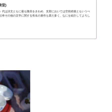
綺堂)
）代は詩文ともに最も隆昌をきわめ、支那においては空前絶後ともいうべ
伝奇その他の文学に関する有名の著作も甚だ多く、なにを紹介してよろし