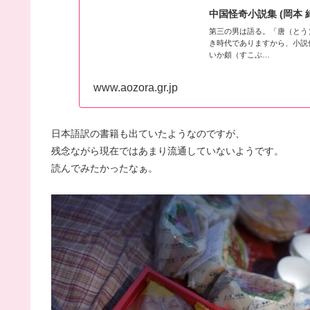
中国怪奇小説集 (岡本 
第三の男は語る。「唐（とう
き時代でありますから、小説
いか頗（すこぶ…
www.aozora.gr.jp
日本語訳の書籍も出ていたようなのですが、
残念ながら現在ではあまり流通していないようです。
読んでみたかったなぁ。