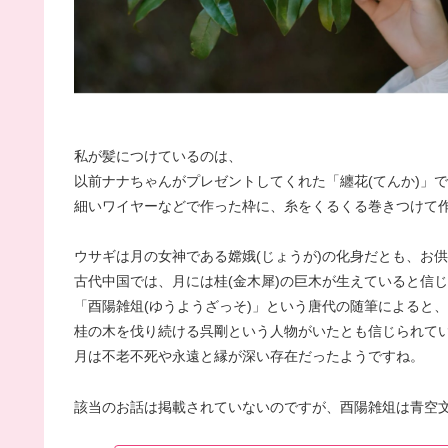
私が髪につけているのは、
以前ナナちゃんがプレゼントしてくれた「纏花(てんか)」
細いワイヤーなどで作った枠に、糸をくるくる巻きつけて
ウサギは月の女神である嫦娥(じょうが)の化身だとも、お
古代中国では、月には桂(金木犀)の巨木が生えていると信
「酉陽雑俎(ゆうようざっそ)」という唐代の随筆によると、
桂の木を伐り続ける呉剛という人物がいたとも信じられて
月は不老不死や永遠と縁が深い存在だったようですね。
該当のお話は掲載されていないのですが、酉陽雑俎は青空