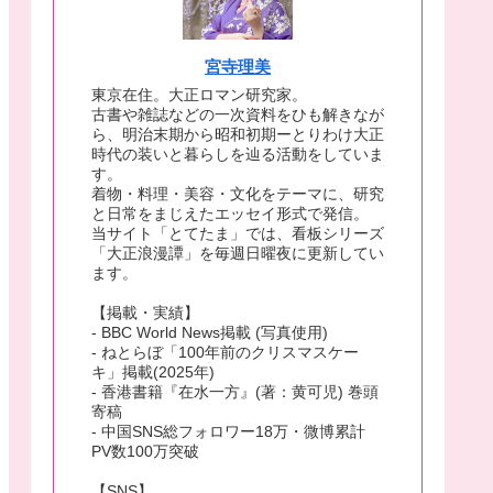
宮寺理美
東京在住。大正ロマン研究家。
古書や雑誌などの一次資料をひも解きなが
ら、明治末期から昭和初期ーとりわけ大正
時代の装いと暮らしを辿る活動をしていま
す。
着物・料理・美容・文化をテーマに、研究
と日常をまじえたエッセイ形式で発信。
当サイト「とてたま」では、看板シリーズ
「大正浪漫譚」を毎週日曜夜に更新してい
ます。
【掲載・実績】
- BBC World News掲載 (写真使用)
- ねとらぼ「100年前のクリスマスケー
キ」掲載(2025年)
- 香港書籍『在水一方』(著：黄可児) 巻頭
寄稿
- 中国SNS総フォロワー18万・微博累計
PV数100万突破
【SNS】